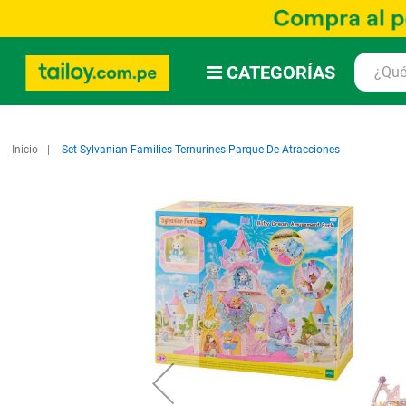
CATEGORÍAS
Inicio
Set Sylvanian Families Ternurines Parque De Atracciones
Saltar
al
final
de
la
galería
de
imágenes