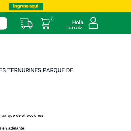
0
Mi carrito
Hola
Inicia sesión
IES TERNURINES PARQUE DE
e parque de atracciones
 en adelante