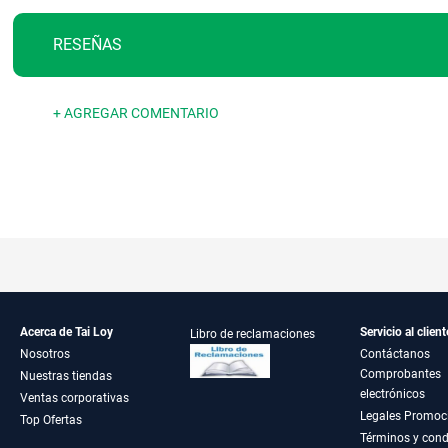
RESEÑAS
+ AGREGAR COMENTARIO
Acerca de Tai Loy
Servicio al client
Libro de reclamaciones
Nosotros
Contáctanos
Comprobantes
Nuestras tiendas
electrónicos
Ventas corporativas
Legales Promoc
Top Ofertas
Términos y cond