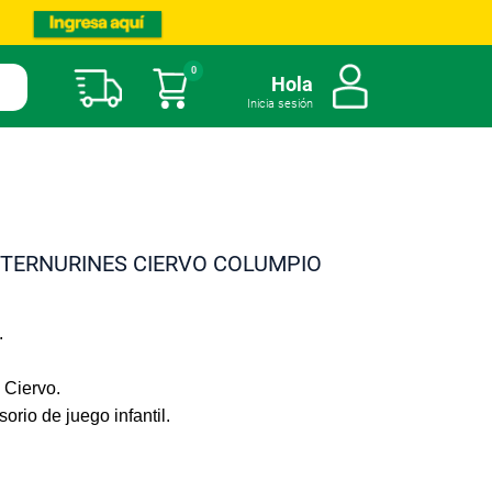
0
Mi carrito
Hola
Inicia sesión
 TERNURINES CIERVO COLUMPIO
.
 Ciervo.
orio de juego infantil.