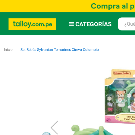
CATEGORÍAS
Inicio
Set Bebés Sylvanian Ternurines Ciervo Columpio
Saltar
al
final
de
la
galería
de
imágenes