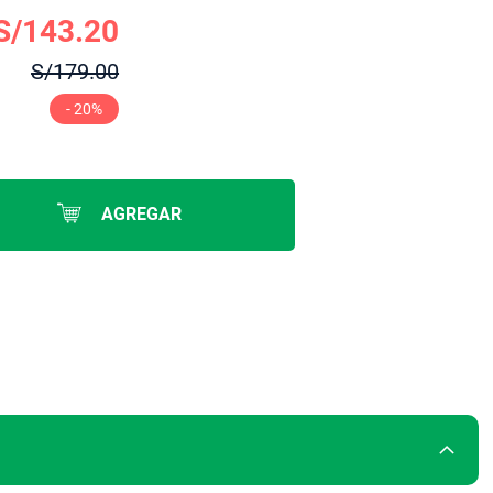
S/143.20
S/179.00
- 20%
AGREGAR