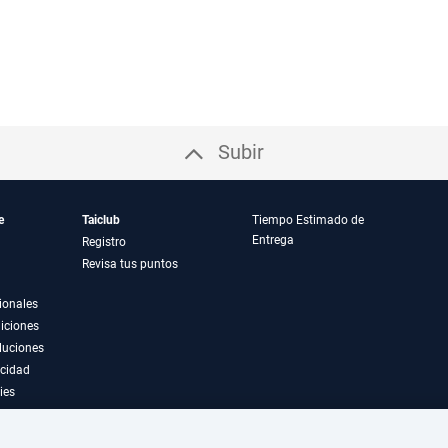
Subir
e
Taiclub
Tiempo Estimado de
Entrega
Registro
Revisa tus puntos
ionales
iciones
luciones
acidad
ies