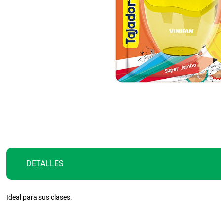
Saltar
al
comienzo
de
la
galería
DETALLES
de
imágenes
Ideal para sus clases.