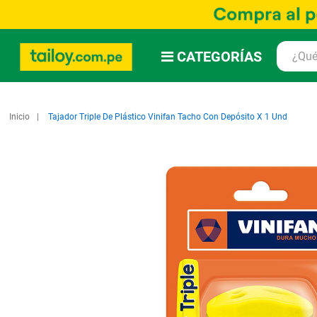
CATEGORÍAS
Inicio
Tajador Triple De Plástico Vinifan Tacho Con Depósito X 1 Und
Saltar
al
final
de
la
galería
de
imágenes