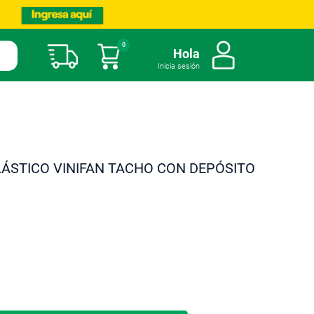
0
Mi carrito
Hola
Inicia sesión
LÁSTICO VINIFAN TACHO CON DEPÓSITO