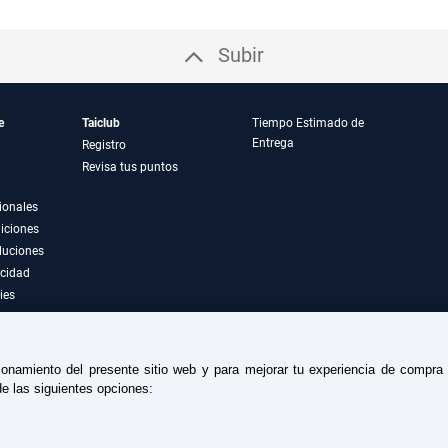
Subir
e
Taiclub
Tiempo Estimado de
Entrega
Registro
Revisa tus puntos
ionales
iciones
luciones
acidad
ies
ionamiento del presente sitio web y para mejorar tu experiencia de compr
e las siguientes opciones: