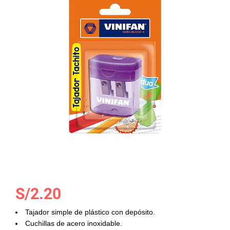
la
galería
de
imágenes
Saltar
S/2.20
al
comienzo
Tajador simple de plástico con depósito.
de
Cuchillas de acero inoxidable.