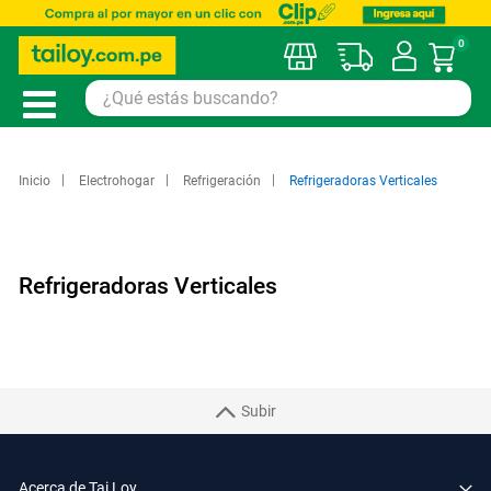
0
Mi car
Inicio
Electrohogar
Refrigeración
Refrigeradoras Verticales
Refrigeradoras Verticales
Subir
Acerca de Tai Loy