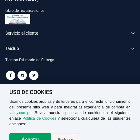
Libro de reclamaciones
Servicio al cliente
Taiclub
Tiempo Estimado de Entrega
TAILOY S.A. RUC: 20100049181
USO DE COOKIES
Usamos cookies propias y de terceros para el correcto funcionamiento
del presente sitio web y para mejorar tu experiencia de compra en
Medios de Pago
tailoy.com.pe
. Revisa nuestras políticas de cookies en el siguiente
enlace
Política de Cookies
y selecciona cualquiera de las siguientes
opciones:
Aceptar
Rechazar