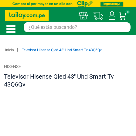
0
Mi car
Inicio
Televisor Hisense Qled 43'' Uhd Smart Tv 43Q6Qv
HISENSE
Televisor Hisense Qled 43'' Uhd Smart Tv
43Q6Qv
Saltar
al
final
de