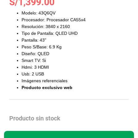
S/1,399.00
al
comienzo
Modelo: 43Q6QV
de
Procesador: Procesador CA55x4
la
Resolución: 3840 x 2160
galería
Tipo de Pantalla: QLED UHD
de
Pantalla: 43"
imágenes
Peso S/Base: 6.9 Kg
Diseño: QLED
Smart TV: Si
Hdmi: 3 HDMI
Usb: 2 USB
Imágenes referenciales
Producto exclusivo web
Producto sin stock