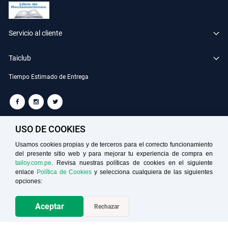
Servicio al cliente
Taiclub
Tiempo Estimado de Entrega
TAILOY S.A. RUC: 20100049181
USO DE COOKIES
Usamos cookies propias y de terceros para el correcto funcionamiento
del presente sitio web y para mejorar tu experiencia de compra en
Medios de Pago
tailoy.com.pe
. Revisa nuestras políticas de cookies en el siguiente
enlace
Política de Cookies
y selecciona cualquiera de las siguientes
opciones:
Aceptar
Rechazar