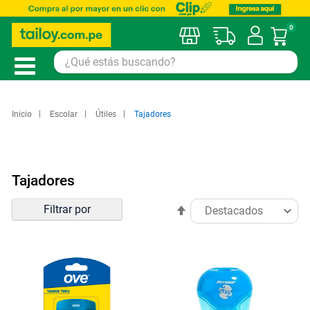
0
Mi car
Inicio
Escolar
Útiles
Tajadores
Tajadores
Ordenar
Filtrar por
Establecer
por
dirección
descendente