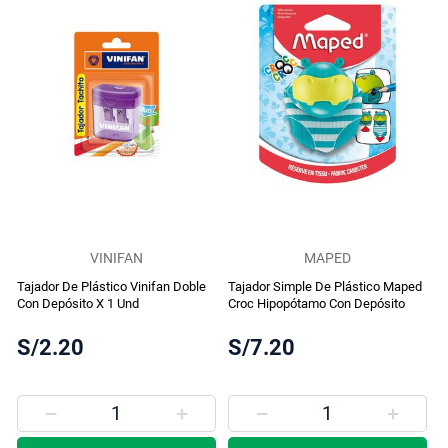
VINIFAN
MAPED
Tajador De Plástico Vinifan Doble
Tajador Simple De Plástico Maped
Con Depósito X 1 Und
Croc Hipopótamo Con Depósito
S/2.20
S/7.20