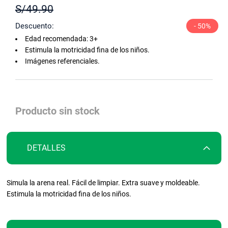
S/49.90
comienzo
de
Descuento
- 50%
la
Edad recomendada: 3+
galería
Estimula la motricidad fina de los niños.
de
Imágenes referenciales.
imágenes
Producto sin stock
DETALLES
Simula la arena real. Fácil de limpiar. Extra suave y moldeable.
Estimula la motricidad fina de los niños.