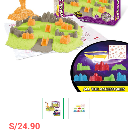
galería
de
imágenes
Saltar
S/24.90
al