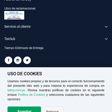
Libro de reclamaciones
Servicio al cliente
Taiclub
Tiempo Estimado de Entrega
TAILOY S.A. RUC: 20100049181
USO DE COOKIES
Usamos cookies propias y de terceros para el correcto funcionamiento
del presente sitio web y para mejorar tu experiencia de compra en
Medios de Pago
tailoy.com.pe
. Revisa nuestras políticas de cookies en el siguiente
enlace
Política de Cookies
y selecciona cualquiera de las siguientes
opciones:
Aceptar
Rechazar