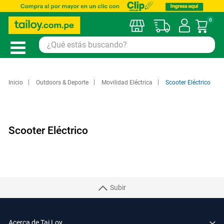
0
Mi car
Inicio
Outdoors & Deporte
Movilidad Eléctrica
Scooter Eléctrico
Scooter Eléctrico
Subir
Acerca de Tai Loy