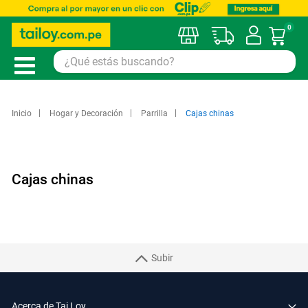
0
Mi car
Inicio
Hogar y Decoración
Parrilla
Cajas chinas
Cajas chinas
Subir
Acerca de Tai Loy