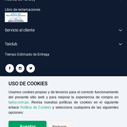
Libro de reclamaciones
Servicio al cliente
Taiclub
Tiempo Estimado de Entrega
TAILOY S.A. RUC: 20100049181
USO DE COOKIES
Usamos cookies propias y de terceros para el correcto funcionamiento
del presente sitio web y para mejorar tu experiencia de compra en
Medios de Pago
tailoy.com.pe
. Revisa nuestras políticas de cookies en el siguiente
enlace
Política de Cookies
y selecciona cualquiera de las siguientes
opciones:
Aceptar
Rechazar