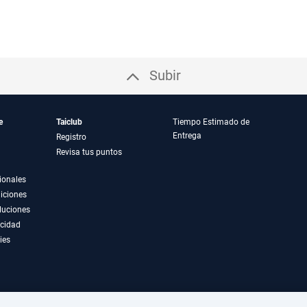
Subir
e
Taiclub
Tiempo Estimado de
Entrega
Registro
Revisa tus puntos
ionales
iciones
luciones
acidad
ies