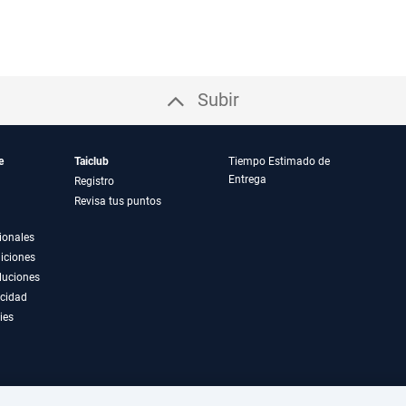
Subir
e
Taiclub
Tiempo Estimado de
Entrega
Registro
Revisa tus puntos
ionales
iciones
luciones
acidad
ies