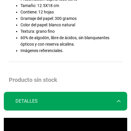
la
Tamaño: 12.5X18 cm
galería
Contiene: 12 hojas
de
Gramaje del papel: 300 gramos
imágenes
Color del papel: blanco natural
Textura: grano fino
60% de algodón, libre de ácidos, sin blanqueantes
ópticos y con reserva alcalina.
Imágenes referenciales.
Producto sin stock
DETALLES