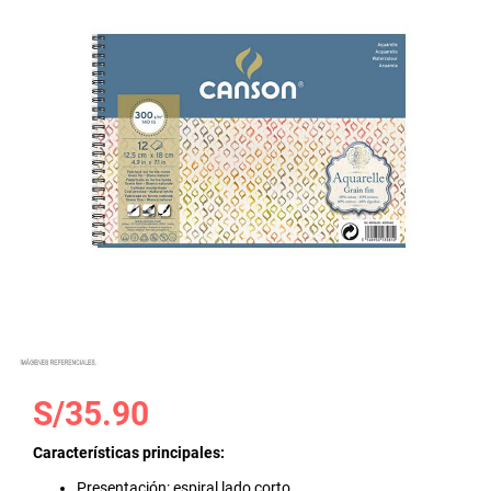
la
galería
de
imágenes
Saltar
S/35.90
al
comienzo
Características principales:
de
Presentación: espiral lado corto