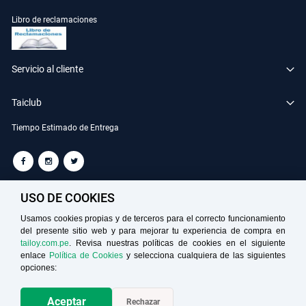
Libro de reclamaciones
Servicio al cliente
Taiclub
Tiempo Estimado de Entrega
TAILOY S.A. RUC: 20100049181
USO DE COOKIES
Usamos cookies propias y de terceros para el correcto funcionamiento
del presente sitio web y para mejorar tu experiencia de compra en
Medios de Pago
tailoy.com.pe
. Revisa nuestras políticas de cookies en el siguiente
enlace
Política de Cookies
y selecciona cualquiera de las siguientes
opciones:
Aceptar
Rechazar