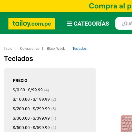
CATEGORÍAS
Inicio
Colecciones
Black Week
Teclados
Teclados
PRECIO
artículo
S/0.00
-
S/99.99
4
artículo
S/100.00
-
S/199.99
2
artículo
S/200.00
-
S/299.99
3
artículo
S/300.00
-
S/399.99
1
artículo
S/500.00
-
S/599.99
1