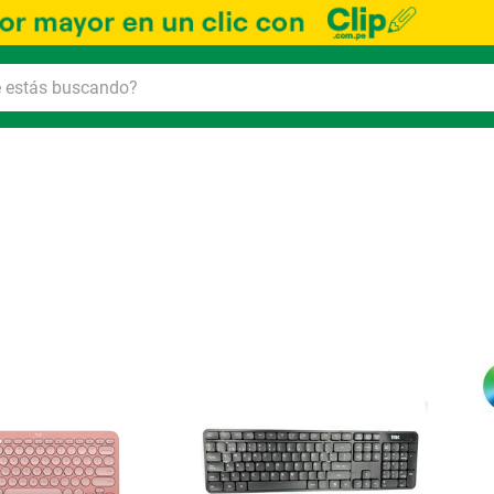
Ord
por