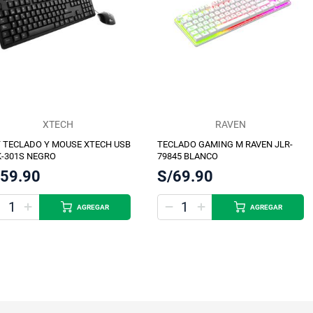
XTECH
RAVEN
 TECLADO Y MOUSE XTECH USB
TECLADO GAMING M RAVEN JLR-
-301S NEGRO
79845 BLANCO
/59.90
S/69.90
AGREGAR
AGREGAR