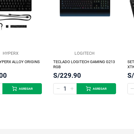
HYPERX
LOGITECH
YPERX ALLOY ORIGINS
TECLADO LOGITECH GAMING G213
SET
RGB
XTK
.00
S/229.90
S
AGREGAR
AGREGAR