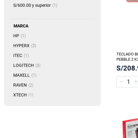
artículo
S/600.00
y superior
1
MARCA
artículo
HP
1
artículo
HYPERX
3
TECLADO B
artículo
ITEC
1
PEBBLE 2 
artículo
LOGITECH
3
S/208
artículo
MAXELL
1
artículo
RAVEN
2
artículo
XTECH
1