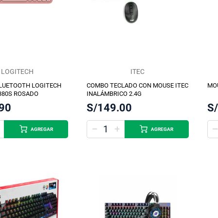
LOGITECH
ITEC
LUETOOTH LOGITECH
COMBO TECLADO CON MOUSE ITEC
MOU
K380S ROSADO
INALÁMBRICO 2.4G
.90
S/149.00
S
AGREGAR
AGREGAR