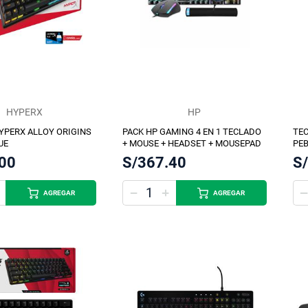
HYPERX
HP
YPERX ALLOY ORIGINS
PACK HP GAMING 4 EN 1 TECLADO
TE
UE
+ MOUSE + HEADSET + MOUSEPAD
PEB
.00
S/367.40
S
AGREGAR
AGREGAR