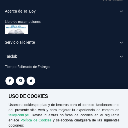
Acerca de Tai Loy
Libro de reclamaciones
Servicio al cliente
Taiclub
Tiempo Estimado de Entrega
TAILOY S.A. RUC: 20100049181
USO DE COOKIES
Usamos cookies propias y de terceros para el correcto funcionamiento
del presente sitio web y para mejorar tu experiencia de compra en
Medios de Pago
tailoy.com.pe
. Revisa nuestras políticas de cookies en el siguiente
enlace
Política de Cookies
y selecciona cualquiera de las siguientes
opciones: