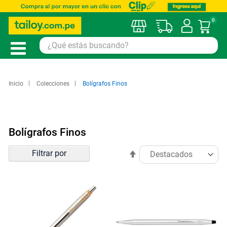
0
Mi car
Inicio
Colecciones
Bolígrafos Finos
Bolígrafos Finos
Ordenar
Filtrar por
Establecer
por
dirección
descendente