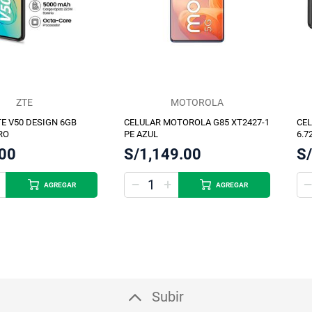
ZTE
MOTOROLA
E V50 DESIGN 6GB
CELULAR MOTOROLA G85 XT2427-1
CEL
RO
PE AZUL
6.7
NE
.00
S/1,149.00
S/
AGREGAR
AGREGAR
Subir