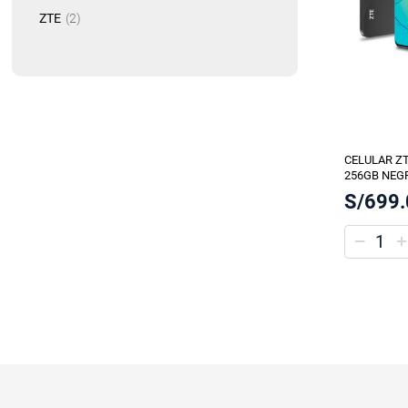
artículo
ZTE
2
CELULAR ZT
256GB NEG
S/699