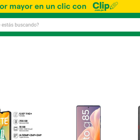
Ord
por