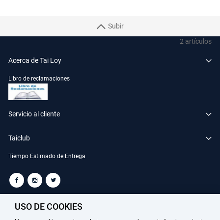
Subir
2
artículos
Acerca de Tai Loy
Libro de reclamaciones
Servicio al cliente
Taiclub
Tiempo Estimado de Entrega
TAILOY S.A. RUC: 20100049181
USO DE COOKIES