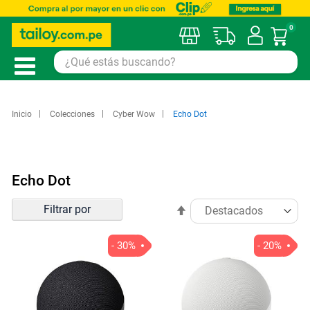
0
Mi car
Inicio
Colecciones
Cyber Wow
Echo Dot
Echo Dot
Ordenar
Filtrar por
Establecer
por
dirección
descendente
- 30%
- 20%