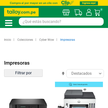
0
Mi car
Inicio
Colecciones
Cyber Wow
Impresoras
Impresoras
Ordenar
Filtrar por
Establecer
por
dirección
descendente