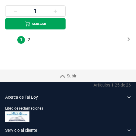
AGREGAR
Página
Pá
Si
Estás
Página
1
2
leyendo
la
página
Subir
Artículos
1
-
25
de
26
Acerca de Tai Loy
Libro de reclamaciones
Servicio al cliente