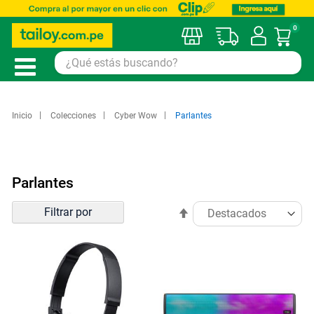
0
Mi car
Inicio
Colecciones
Cyber Wow
Parlantes
Parlantes
Ordenar
Filtrar por
Establecer
por
dirección
descendente