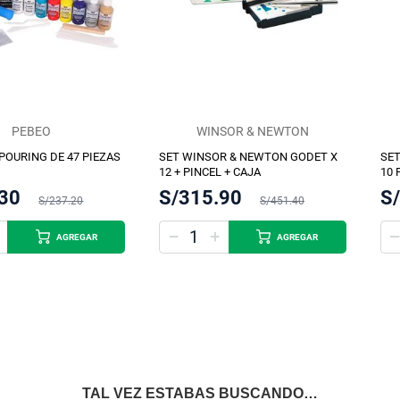
PEBEO
WINSOR & NEWTON
POURING DE 47 PIEZAS
SET WINSOR & NEWTON GODET X
SET
12 + PINCEL + CAJA
10 
.30
S/315.90
S
S/237.20
S/451.40
AGREGAR
AGREGAR
TAL VEZ ESTABAS BUSCANDO…