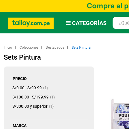
CATEGORÍAS
Inicio
Colecciones
Destacados
Sets Pintura
Sets Pintura
PRECIO
artículo
S/0.00
-
S/99.99
1
artículo
S/100.00
-
S/199.99
1
artículo
S/300.00
y superior
1
MARCA