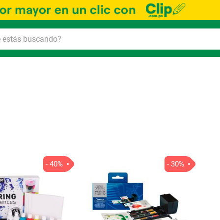
Ord
por
- 40%
- 30%