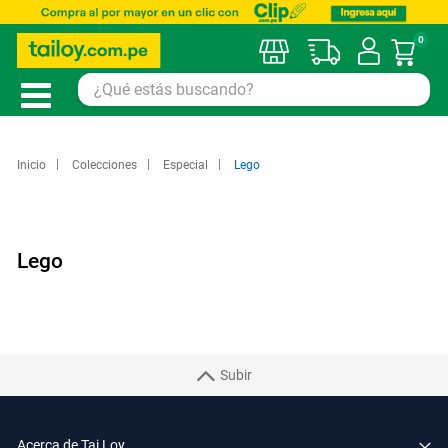
0
Mi car
Inicio
Colecciones
Especial
Lego
Lego
Subir
Acerca de Tai Loy