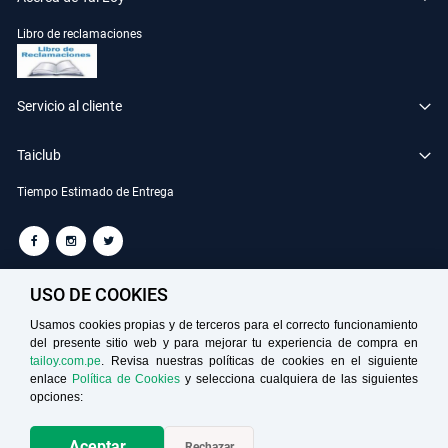
Libro de reclamaciones
Servicio al cliente
Taiclub
Tiempo Estimado de Entrega
TAILOY S.A. RUC: 20100049181
USO DE COOKIES
Usamos cookies propias y de terceros para el correcto funcionamiento
del presente sitio web y para mejorar tu experiencia de compra en
Medios de Pago
tailoy.com.pe
. Revisa nuestras políticas de cookies en el siguiente
enlace
Política de Cookies
y selecciona cualquiera de las siguientes
opciones:
Aceptar
Rechazar