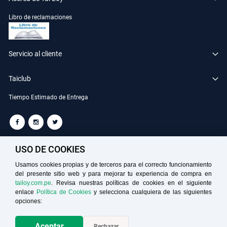
Libro de reclamaciones
Servicio al cliente
Taiclub
Tiempo Estimado de Entrega
TAILOY S.A. RUC: 20100049181
USO DE COOKIES
Usamos cookies propias y de terceros para el correcto funcionamiento
del presente sitio web y para mejorar tu experiencia de compra en
Medios de Pago
tailoy.com.pe
. Revisa nuestras políticas de cookies en el siguiente
enlace
Política de Cookies
y selecciona cualquiera de las siguientes
opciones:
Aceptar
Rechazar