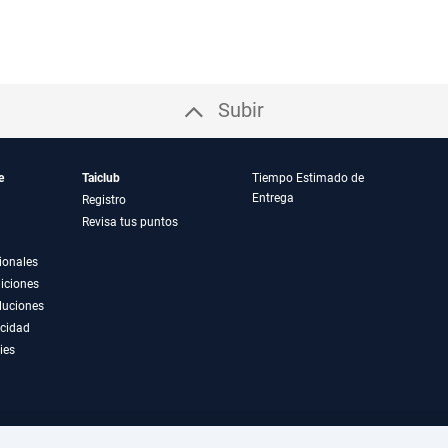
Subir
e
Taiclub
Tiempo Estimado de
Entrega
Registro
Revisa tus puntos
ionales
iciones
luciones
acidad
ies