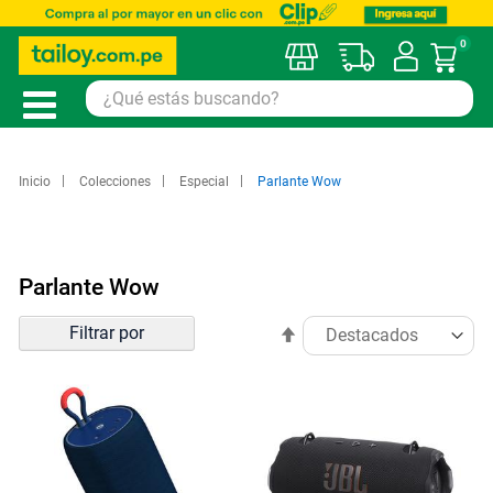
0
Mi car
Inicio
Colecciones
Especial
Parlante Wow
Parlante Wow
Ordenar
Filtrar por
Establecer
por
dirección
descendente