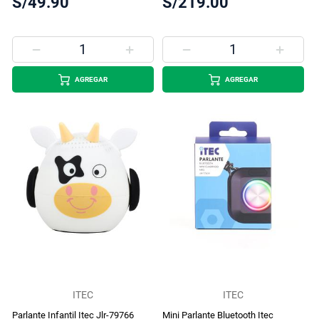
S/49.90
S/219.00
AGREGAR
AGREGAR
ITEC
ITEC
Parlante Infantil Itec Jlr-79766
Mini Parlante Bluetooth Itec