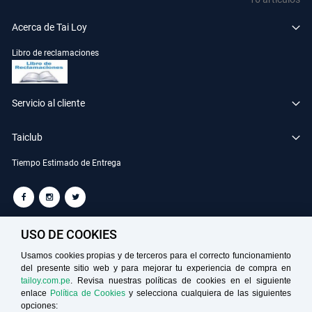
Acerca de Tai Loy
Libro de reclamaciones
Servicio al cliente
Taiclub
Tiempo Estimado de Entrega
TAILOY S.A. RUC: 20100049181
USO DE COOKIES
Usamos cookies propias y de terceros para el correcto funcionamiento
del presente sitio web y para mejorar tu experiencia de compra en
Medios de Pago
tailoy.com.pe
. Revisa nuestras políticas de cookies en el siguiente
enlace
Política de Cookies
y selecciona cualquiera de las siguientes
opciones: