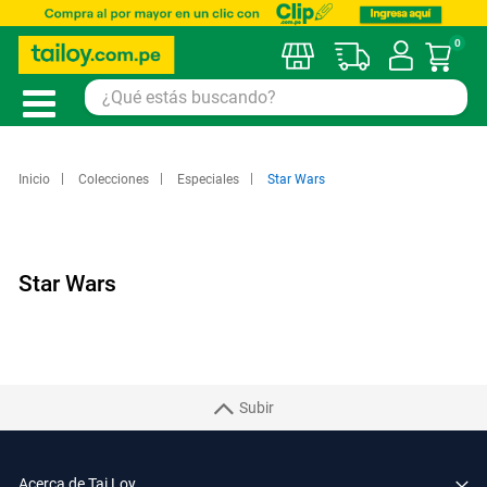
0
Mi car
Inicio
Colecciones
Especiales
Star Wars
Star Wars
Subir
Acerca de Tai Loy