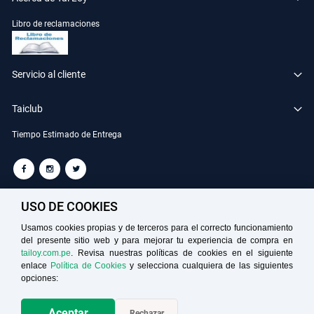
Libro de reclamaciones
Servicio al cliente
Taiclub
Tiempo Estimado de Entrega
TAILOY S.A. RUC: 20100049181
USO DE COOKIES
Usamos cookies propias y de terceros para el correcto funcionamiento
del presente sitio web y para mejorar tu experiencia de compra en
Medios de Pago
tailoy.com.pe
. Revisa nuestras políticas de cookies en el siguiente
enlace
Política de Cookies
y selecciona cualquiera de las siguientes
opciones:
Aceptar
Rechazar