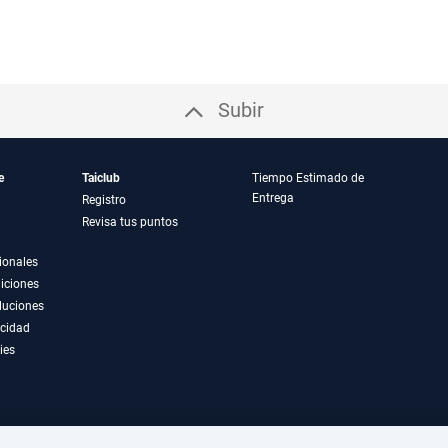
Subir
e
Taiclub
Tiempo Estimado de
Entrega
Registro
Revisa tus puntos
ionales
iciones
luciones
acidad
ies