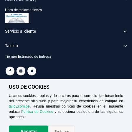
Libro de reclamaciones
Servicio al cliente
Taiclub
Tiempo Estimado de Entrega
TAILOY S.A. RUC: 20100049181
USO DE COOKIES
Usamos cookies propias y de terceros para el correcto funcionamiento
del presente sitio web y para mejorar tu experiencia de compra en
Medios de Pago
tailoy.com.pe
. Revisa nuestras políticas de cookies en el siguiente
enlace
Política de Cookies
y selecciona cualquiera de las siguientes
opciones:
Aceptar
Rechazar