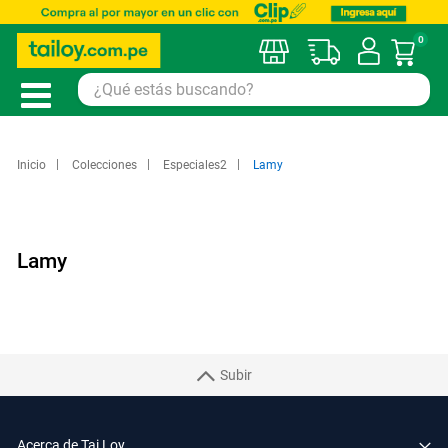
0
Mi car
Inicio
Colecciones
Especiales2
Lamy
Lamy
Subir
Acerca de Tai Loy