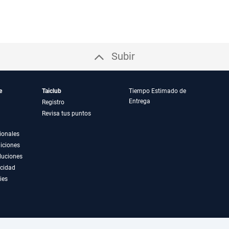
Subir
e
Taiclub
Tiempo Estimado de
Entrega
Registro
Revisa tus puntos
ionales
iciones
luciones
acidad
ies