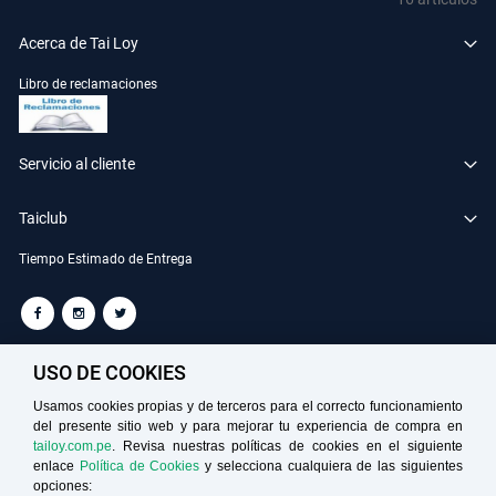
Acerca de Tai Loy
Libro de reclamaciones
Servicio al cliente
Taiclub
Tiempo Estimado de Entrega
TAILOY S.A. RUC: 20100049181
USO DE COOKIES
Usamos cookies propias y de terceros para el correcto funcionamiento
del presente sitio web y para mejorar tu experiencia de compra en
Medios de Pago
tailoy.com.pe
. Revisa nuestras políticas de cookies en el siguiente
enlace
Política de Cookies
y selecciona cualquiera de las siguientes
opciones: