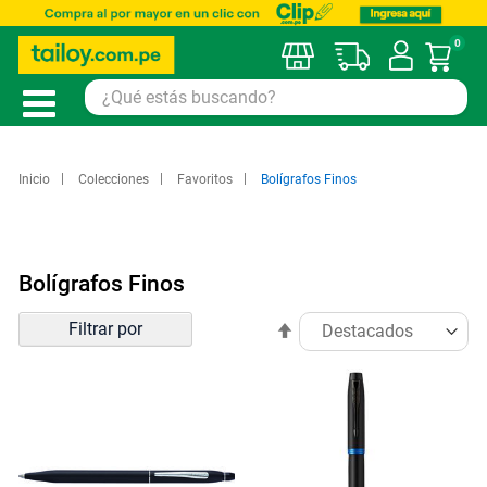
0
Mi car
Inicio
Colecciones
Favoritos
Bolígrafos Finos
Bolígrafos Finos
Ordenar
Filtrar por
Establecer
por
dirección
descendente