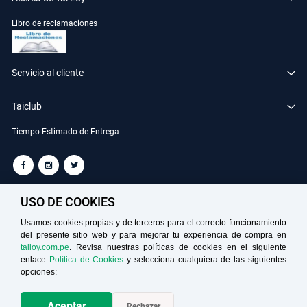
Libro de reclamaciones
Servicio al cliente
Taiclub
Tiempo Estimado de Entrega
TAILOY S.A. RUC: 20100049181
USO DE COOKIES
Usamos cookies propias y de terceros para el correcto funcionamiento
del presente sitio web y para mejorar tu experiencia de compra en
Medios de Pago
tailoy.com.pe
. Revisa nuestras políticas de cookies en el siguiente
enlace
Política de Cookies
y selecciona cualquiera de las siguientes
opciones:
Aceptar
Rechazar