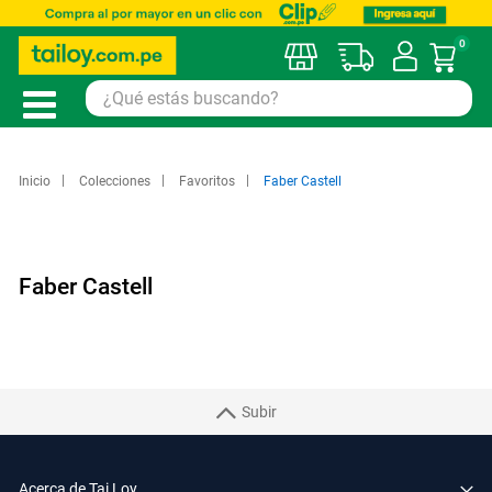
0
Mi car
Inicio
Colecciones
Favoritos
Faber Castell
Faber Castell
Subir
Acerca de Tai Loy