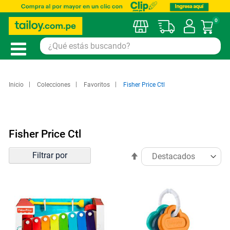
0
Mi car
Inicio
Colecciones
Favoritos
Fisher Price Ctl
Fisher Price Ctl
Ordenar
Filtrar por
Establecer
por
dirección
descendente