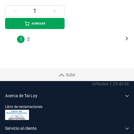
AGREGAR
Página
Pá
Si
Estás
Página
1
2
leyendo
la
página
Subir
Artículos
1
-
25
de
36
Acerca de Tai Loy
Libro de reclamaciones
Servicio al cliente