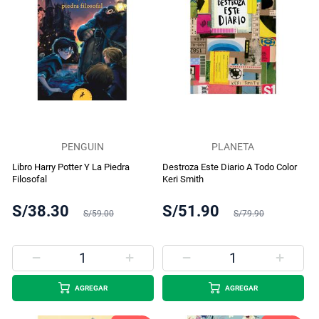
PENGUIN
PLANETA
Libro Harry Potter Y La Piedra
Destroza Este Diario A Todo Color
Filosofal
Keri Smith
S/38.30
S/51.90
S/59.00
S/79.90
AGREGAR
AGREGAR