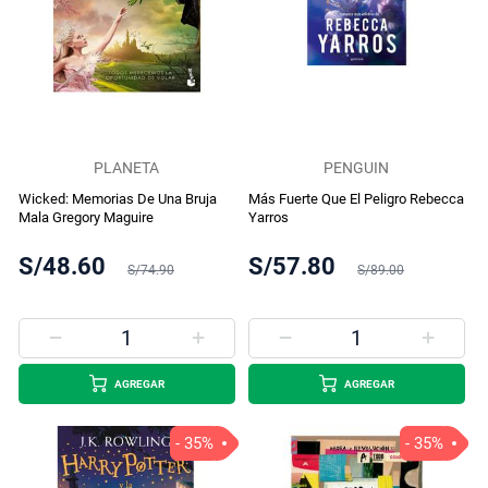
PLANETA
PENGUIN
Wicked: Memorias De Una Bruja
Más Fuerte Que El Peligro Rebecca
Mala Gregory Maguire
Yarros
S/48.60
S/57.80
S/74.90
S/89.00
AGREGAR
AGREGAR
- 35%
- 35%