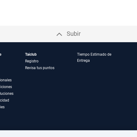
Subir
e
Taiclub
Tiempo Estimado de
Entrega
Registro
Revisa tus puntos
ionales
iciones
luciones
acidad
ies