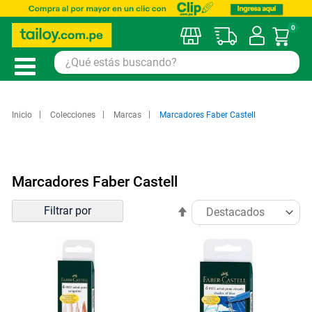
0
Mi car
Inicio
Colecciones
Marcas
Marcadores Faber Castell
Marcadores Faber Castell
Ordenar
Filtrar por
Establecer
por
dirección
descendente