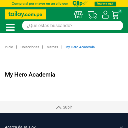
0
Mi car
Inicio
Colecciones
Marcas
My Hero Academia
My Hero Academia
Subir
Acerca de Tai Loy