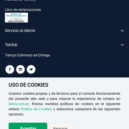
Libro de reclamaciones
Servicio al cliente
Taiclub
Tiempo Estimado de Entrega
TAILOY S.A. RUC: 20100049181
USO DE COOKIES
Usamos cookies propias y de terceros para el correcto funcionamiento
del presente sitio web y para mejorar tu experiencia de compra en
Medios de Pago
tailoy.com.pe
. Revisa nuestras políticas de cookies en el siguiente
enlace
Política de Cookies
y selecciona cualquiera de las siguientes
opciones:
Aceptar
Rechazar