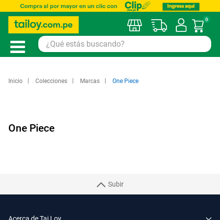
0
Mi car
Inicio
Colecciones
Marcas
One Piece
One Piece
Subir
Acerca de Tai Loy