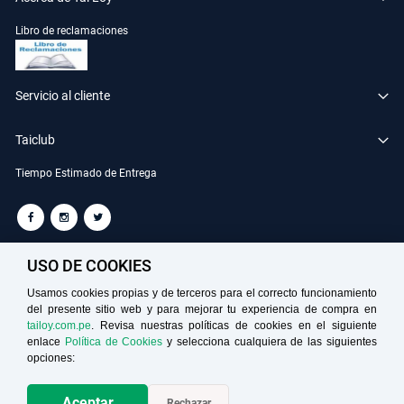
Libro de reclamaciones
Servicio al cliente
Taiclub
Tiempo Estimado de Entrega
TAILOY S.A. RUC: 20100049181
USO DE COOKIES
Usamos cookies propias y de terceros para el correcto funcionamiento
del presente sitio web y para mejorar tu experiencia de compra en
Medios de Pago
tailoy.com.pe
. Revisa nuestras políticas de cookies en el siguiente
enlace
Política de Cookies
y selecciona cualquiera de las siguientes
opciones:
Aceptar
Rechazar