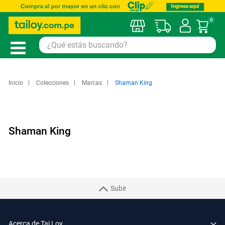
0
Mi car
Inicio
Colecciones
Marcas
Shaman King
Shaman King
Subir
Acerca de Tai Loy