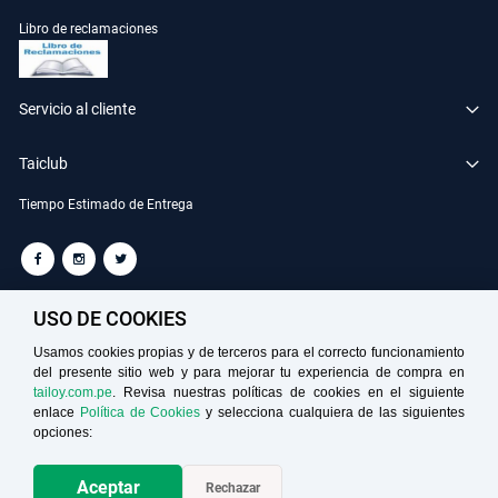
Libro de reclamaciones
Servicio al cliente
Taiclub
Tiempo Estimado de Entrega
TAILOY S.A. RUC: 20100049181
USO DE COOKIES
Usamos cookies propias y de terceros para el correcto funcionamiento
del presente sitio web y para mejorar tu experiencia de compra en
Medios de Pago
tailoy.com.pe
. Revisa nuestras políticas de cookies en el siguiente
enlace
Política de Cookies
y selecciona cualquiera de las siguientes
opciones:
Aceptar
Rechazar