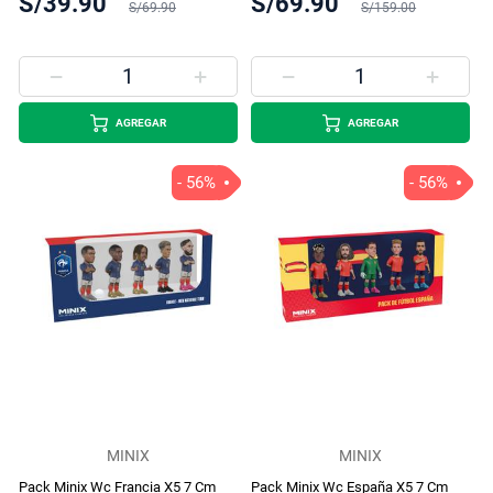
S/39.90
S/69.90
S/69.90
S/159.00
AGREGAR
AGREGAR
- 56%
- 56%
MINIX
MINIX
Pack Minix Wc Francia X5 7 Cm
Pack Minix Wc España X5 7 Cm