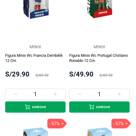
MINIX
MINIX
Figura Minix Wc Francia Dembélé
Figura Minix Wc Portugal Cristiano
12 Cm
Ronaldo 12 Cm
S/29.90
S/49.90
S/69.90
S/69.90
AGREGAR
AGREGAR
- 57%
- 57%