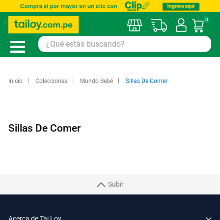
0
Mi car
Inicio
Colecciones
Mundo Bebé
Sillas De Comer
Sillas De Comer
Subir
Acerca de Tai Loy