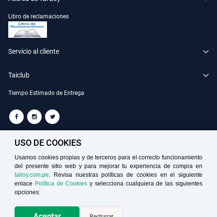
Libro de reclamaciones
Servicio al cliente
Taiclub
Tiempo Estimado de Entrega
TAILOY S.A. RUC: 20100049181
USO DE COOKIES
Usamos cookies propias y de terceros para el correcto funcionamiento
del presente sitio web y para mejorar tu experiencia de compra en
Medios de Pago
tailoy.com.pe
. Revisa nuestras políticas de cookies en el siguiente
enlace
Política de Cookies
y selecciona cualquiera de las siguientes
opciones:
Aceptar
Rechazar