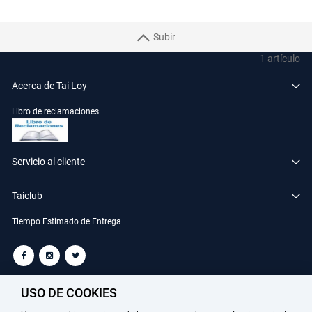
Subir
1
artículo
Acerca de Tai Loy
Libro de reclamaciones
Servicio al cliente
Taiclub
Tiempo Estimado de Entrega
TAILOY S.A. RUC: 20100049181
USO DE COOKIES