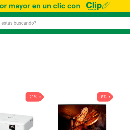
Ord
por
- 21%
- 8%