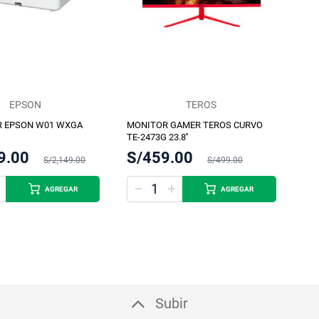
EPSON
TEROS
R EPSON W01 WXGA
MONITOR GAMER TEROS CURVO
TE-2473G 23.8''
9.00
S/459.00
S/2,149.00
S/499.00
AGREGAR
AGREGAR
Subir