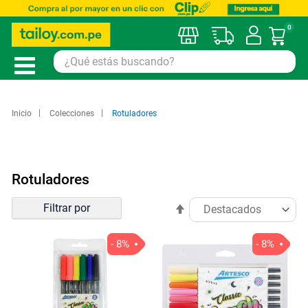
0
Mi car
Inicio
Colecciones
Rotuladores
Rotuladores
Ordenar
Filtrar por
Establecer
por
dirección
descendente
- 8%
- 8%