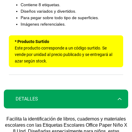
comienzo
Contiene 8 etiquetas.
de
Diseños variados y divertidos.
la
Para pegar sobre todo tipo de superficies.
galería
Imágenes referenciales.
de
imágenes
* Producto Surtido
Este producto corresponde a un código surtido. Se
vende por unidad al precio publicado y se entregará al
azar según stock.
DETALLES
Facilita la identificación de libros, cuadernos y materiales
escolares con las Etiquetas Escolares Office Paper Niño X
8 Und. Diseñadas especialmente para niños, estas