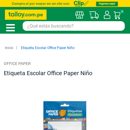
0
Mi car
Inicio
Etiqueta Escolar Office Paper Niño
OFFICE PAPER
Etiqueta Escolar Office Paper Niño
Saltar
al
final
de
la