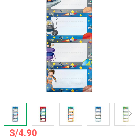
galería
de
imágenes
Saltar
S/4.90
al