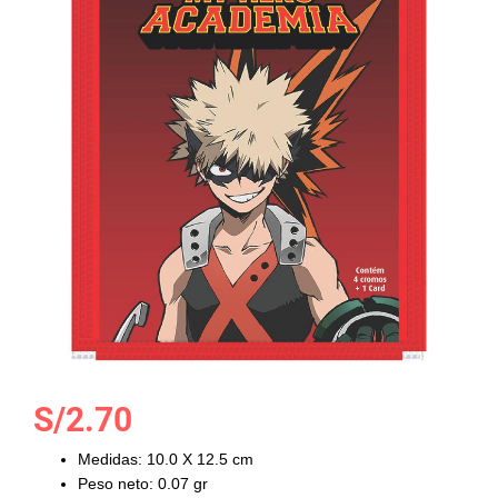
la
galería
de
imágenes
Saltar
S/2.70
al
comienzo
Medidas: 10.0 X 12.5 cm
de
Peso neto: 0.07 gr