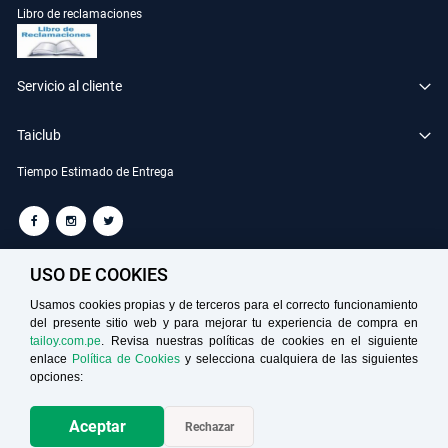
Libro de reclamaciones
Servicio al cliente
Taiclub
Tiempo Estimado de Entrega
TAILOY S.A. RUC: 20100049181
USO DE COOKIES
Usamos cookies propias y de terceros para el correcto funcionamiento
del presente sitio web y para mejorar tu experiencia de compra en
Medios de Pago
tailoy.com.pe
. Revisa nuestras políticas de cookies en el siguiente
enlace
Política de Cookies
y selecciona cualquiera de las siguientes
opciones:
AGREGAR
Aceptar
Rechazar