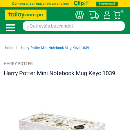
0
Mi car
Inicio
Harry Potter Mini Notebook Mug Keyc 1039
HARRY POTTER
Harry Potter Mini Notebook Mug Keyc 1039
Saltar
al
final
de
la