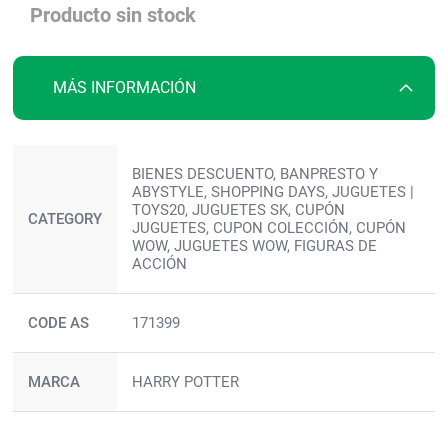
galería
Producto sin stock
de
imágenes
MÁS INFORMACIÓN
Más
BIENES DESCUENTO, BANPRESTO Y
información
ABYSTYLE, SHOPPING DAYS, JUGUETES |
TOYS20, JUGUETES SK, CUPÓN
CATEGORY
JUGUETES, CUPON COLECCIÓN, CUPÓN
WOW, JUGUETES WOW, FIGURAS DE
ACCIÓN
CODE AS
171399
MARCA
HARRY POTTER