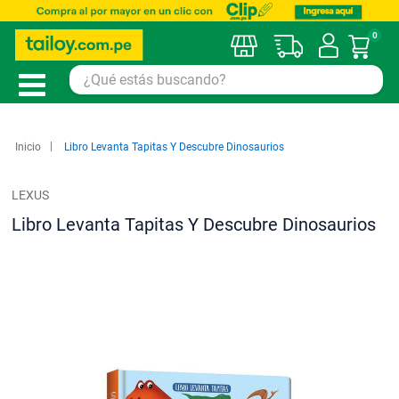
0
Mi car
Inicio
Libro Levanta Tapitas Y Descubre Dinosaurios
LEXUS
Libro Levanta Tapitas Y Descubre Dinosaurios
Saltar
al
final
de
la