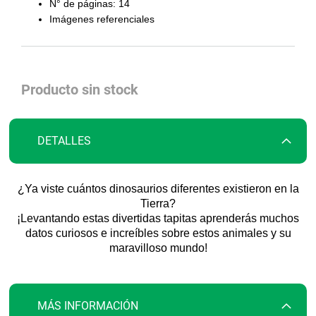
galería
N° de páginas: 14
de
Imágenes referenciales
imágenes
Producto sin stock
DETALLES
¿Ya viste cuántos dinosaurios diferentes existieron en la
Tierra?
¡Levantando estas divertidas tapitas aprenderás muchos
datos curiosos e increíbles sobre estos animales y su
maravilloso mundo!
MÁS INFORMACIÓN