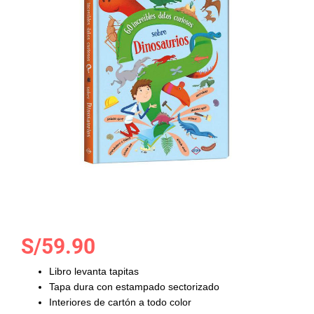
galería
de
imágenes
Saltar
S/59.90
al
comienzo
Libro levanta tapitas
de
Tapa dura con estampado sectorizado
la
Interiores de cartón a todo color