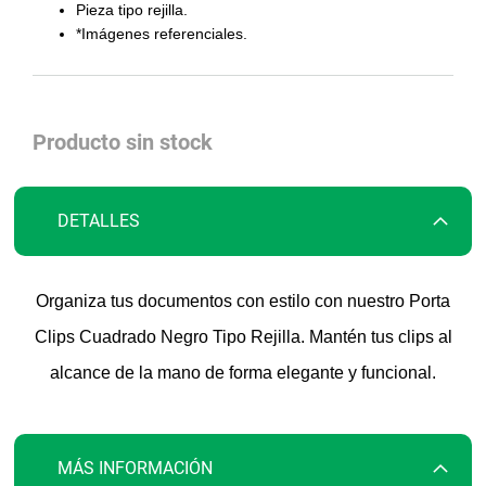
la
Pieza tipo rejilla.
galería
*Imágenes referenciales.
de
imágenes
Producto sin stock
DETALLES
Organiza tus documentos con estilo con nuestro Porta
Clips Cuadrado Negro Tipo Rejilla. Mantén tus clips al
alcance de la mano de forma elegante y funcional.
MÁS INFORMACIÓN