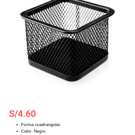
la
galería
de
imágenes
Saltar
S/4.60
al
comienzo
Forma cuadrangular.
de
Color: Negro.