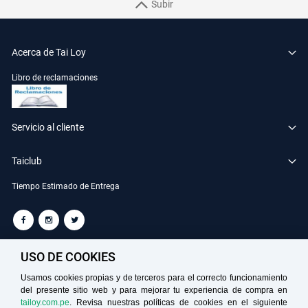
Subir
Acerca de Tai Loy
Libro de reclamaciones
Servicio al cliente
Taiclub
Tiempo Estimado de Entrega
TAILOY S.A. RUC: 20100049181
USO DE COOKIES
Usamos cookies propias y de terceros para el correcto funcionamiento
del presente sitio web y para mejorar tu experiencia de compra en
Medios de Pago
tailoy.com.pe
. Revisa nuestras políticas de cookies en el siguiente