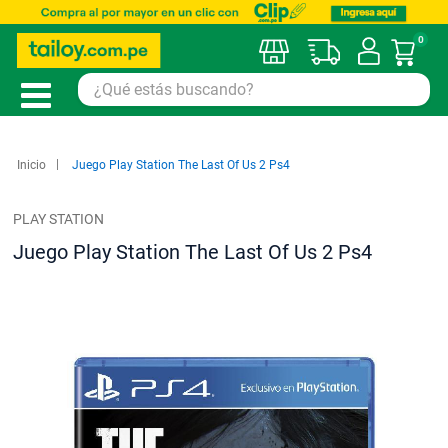
0
Mi car
Inicio
Juego Play Station The Last Of Us 2 Ps4
PLAY STATION
Juego Play Station The Last Of Us 2 Ps4
Saltar
al
final
de
la