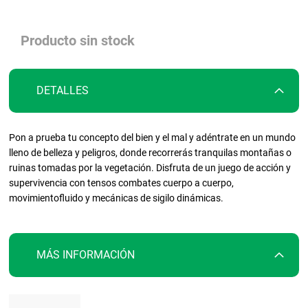
galería
de
imágenes
Producto sin stock
DETALLES
Pon a prueba tu concepto del bien y el mal y adéntrate en un mundo
lleno de belleza y peligros, donde recorrerás tranquilas montañas o
ruinas tomadas por la vegetación. Disfruta de un juego de acción y
supervivencia con tensos combates cuerpo a cuerpo,
movimientofluido y mecánicas de sigilo dinámicas.
MÁS INFORMACIÓN
Más