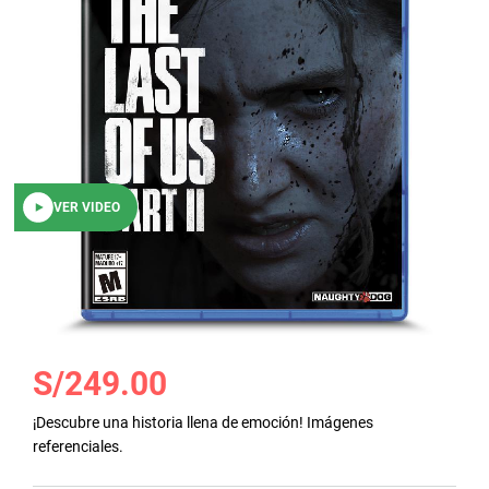
galería
de
imágenes
VER VIDEO
Saltar
S/249.00
al
comienzo
¡Descubre una historia llena de emoción! Imágenes
de
referenciales.
la