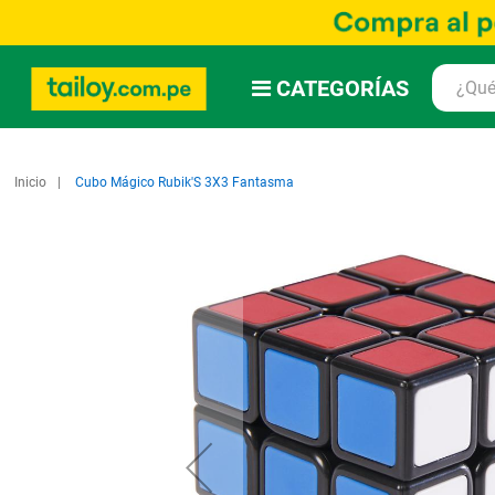
CATEGORÍAS
Inicio
Cubo Mágico Rubik'S 3X3 Fantasma
Saltar
al
final
de
la
galería
de
imágenes