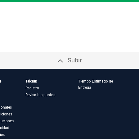
Subir
e
Taiclub
Tiempo Estimado de
Entrega
Registro
Revisa tus puntos
ionales
iciones
luciones
acidad
ies