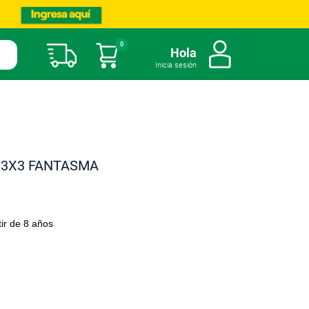
0
Mi carrito
Hola
Inicia sesión
 3X3 FANTASMA
ir de 8 años