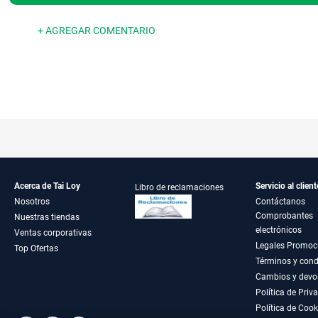
+ AGREGAR COMENTARIO
Acerca de Tai Loy
Servicio al client
Libro de reclamaciones
Nosotros
Contáctanos
Comprobantes
Nuestras tiendas
electrónicos
Ventas corporativas
Legales Promoc
Top Ofertas
Términos y cond
Cambios y devo
Política de Priv
Política de Cook