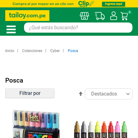
0
Mi car
Inicio
Colecciones
Cyber
Posca
Posca
Ordenar
Filtrar por
Establecer
por
dirección
descendente